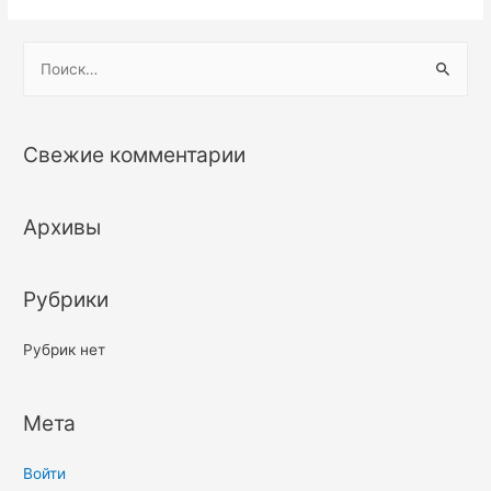
Н
а
й
т
Свежие комментарии
и
:
Архивы
Рубрики
Рубрик нет
Мета
Войти